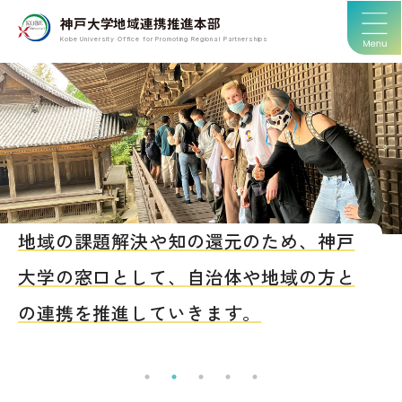
神戸大学地域連携推進本部
Kobe University Office for Promoting Regional Partnerships
地域の課題解決や知の還元のため、
神戸
大学の窓口として、
自治体や地域の方と
の
連携を推進していきます。