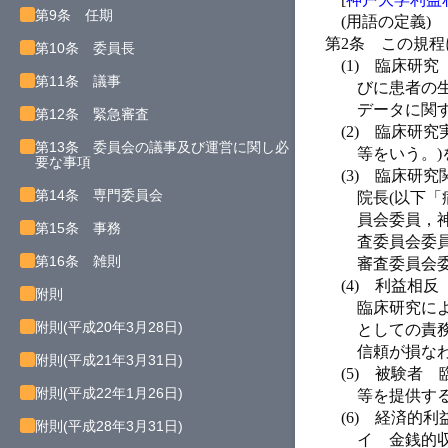
第9条 任期
(用語の定義)
第2条
この規程
第10条 委員長
(1)
臨床研究
第11条 議事
びに患者の
データに関
第12条 緊急審査
(2)
臨床研究
第13条 委員会の議事及び運営に関し必
等をいう。)
要な事項
(3)
臨床研究
第14条 専門委員会
院長(以下
員会委員，
第15条 事務
査委員会委
第16条 雑則
審査委員会
(4)
利益相反
附則
臨床研究に
附則(平成20年3月28日)
としての責
信頼が損な
附則(平成21年3月31日)
(5)
被験者 
附則(平成22年1月26日)
等を提供す
(6)
経済的利
附則(平成28年3月31日)
イ
金銭的