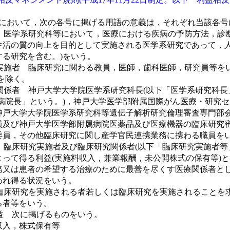
において，次の各号に掲げる用語の意義は，それぞれ当該各号
 医学系研究科等において，医療における疾病の予防方法，診
生活の質の向上を目的として実施される医学系研究であって，人
する研究を含む。)をいう。
実施者 臨床研究に関わる教員，医師，歯科医師，研究員等を
を除く。
関係者 神戸大学大学院医学系研究科長(以下「医学系研究科長
「病院長」という。)，神戸大学医学部附属国際がん医療・研究
神戸大学大学院医学系研究科等遺伝子解析研究倫理審査専門部
員及び神戸大学医学部附属病院医薬品及び医療機器の臨床研究
委員，その他臨床研究に関し産学官民連携業務に携わる職員を
 臨床研究実施者及び臨床研究関係者(以下「臨床研究実施者等
よって得る利益(実施料収入，兼業報酬，未公開株式の保有等)
務又は患者の希望する治療のために最善を尽くす医療関係者と
われ得る状況をいう。
臨床研究を実施される者若しくは臨床研究を実施されることを
る者等をいう。
益 次に掲げるものをいう。
収入，株式保有等