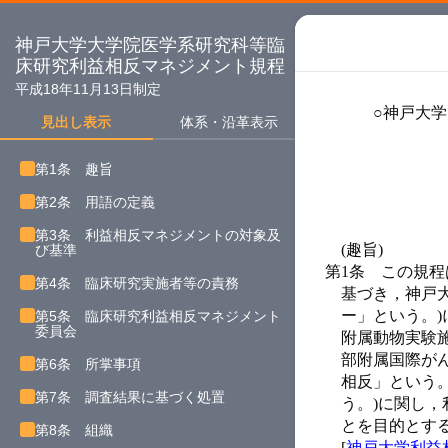
神戸大学大学院医学系研究科等臨
床研究利益相反マネジメント規程
平成18年11月13日制定
○神戸大
見出し表示
体系・沿革表示
第1条 趣旨
第2条 用語の定義
第3条 利益相反マネジメントの対象及
(趣旨)
び基準
第1条
この規程
第4条 臨床研究実施者等の責務
基づき，神戸大
ー」という。
第5条 臨床研究利益相反マネジメント
委員会
附属動物実験
部附属国際が
第6条 所掌事項
相反」という
第7条 調査結果に基づく処置
う。)に関し
とを目的とす
第8条 組織
[
神戸大学利益相