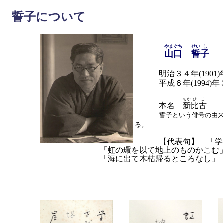
誓子について
やま
ぐち
せい
し
山
口
誓
子
明治３４年(1901)
平成６年(1994)年
ちか
ひ
こ
本名
新
比
古
誓子という俳号の由来
る。
【代表句】 「学問
「虹の環を以て地上のものかこむ
「海に出て木枯帰るところなし」