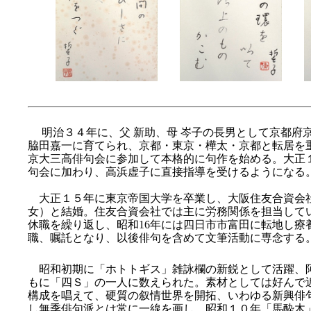
明治３４年に、父 新助、母 岑子の長男として京都府
脇田嘉一に育てられ、京都・東京・樺太・京都と転居を
京大三高俳句会に参加して本格的に句作を始める。大正
句会に加わり、高浜虚子に直接指導を受けるようになる
大正１５年に東京帝国大学を卒業し、大阪住友合資会
女）と結婚。住友合資会社では主に労務関係を担当して
休職を繰り返し、昭和16年には四日市市富田に転地し療
職、嘱託となり、以後俳句を含めて文筆活動に専念する
昭和初期に「ホトトギス」雑詠欄の新鋭として活躍、
もに「四Ｓ」の一人に数えられた。素材としては好んで
構成を唱えて、硬質の叙情世界を開拓、いわゆる新興俳
し無季俳句派とは常に一線を画し、昭和１０年「馬酔木