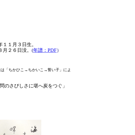
年１１月３日生。
３月２６日没。
(
年譜：PDF
）
は「ちかひこ→ちかいこ→誓い子」によ
のさびしさに堪へ炭をつぐ」
」