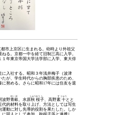
京都市上京区に生まれる。幼時より外祖父
重ねる。京都一中を経て旧制三高に入学。
１１年東京帝国大学法学部に入学、東大俳
。
社に入社する。昭和３年浅井梅子（波津
いたが、学生時代からの胸部疾患のため、
養に努める。さらに昭和17年には住友を退
。
せい
ほ
しゅう
おう
し
す
じゅう
阿波野
青
畝
、水原
秋
桜
子
、高野
素
十
とと
近代的材料を取り上げ、方法としては写生
句運動に対し先導的役割を果たした。しか
」に同人として参加。秋桜子等と連携し、